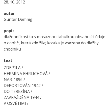
28. 10. 2012
autor
Gunter Demnig
popis
dlažební kostka s mosaznou tabulkou obsahující údaje
o osobě, která zde žila; kostka je vsazena do dlažby
chodníku
text
ZDE ŽILA /
HERMÍNA EHRLICHOVÁ /
NAR. 1896 /
DEPORTOVÁN 1942 /
DO TEREZÍNA /
ZAVRAŽDĚNA 1944 /
V OSVĚTIMI /