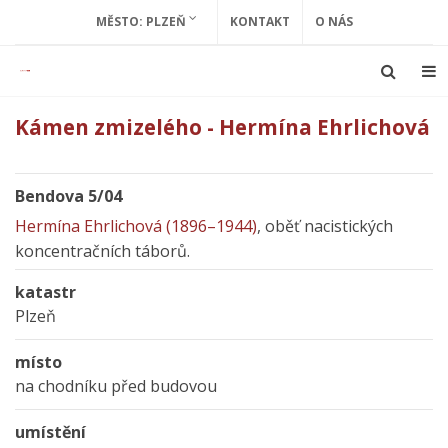
MĚSTO: PLZEŇ
KONTAKT
O NÁS
Kámen zmizelého - Hermína Ehrlichová
Bendova 5/04
Hermína Ehrlichová (1896–1944)
, oběť nacistických
koncentračních táborů.
katastr
Plzeň
místo
na chodníku před budovou
umístění