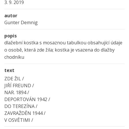
3. 9. 2019
autor
Gunter Demnig
popis
dlažební kostka s mosaznou tabulkou obsahující údaje
o osobě, která zde žila; kostka je vsazena do dlažby
chodníku
text
ZDE ŽIL /
JIŘÍ FREUND /
NAR. 1894 /
DEPORTOVÁN 1942 /
DO TEREZÍNA /
ZAVRAŽDĚN 1944 /
V OSVĚTIMI /