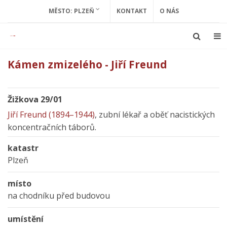
MĚSTO: PLZEŇ
KONTAKT
O NÁS
Kámen zmizelého - Jiří Freund
Žižkova 29/01
Jiří Freund (1894–1944)
, zubní lékař a oběť nacistických
koncentračních táborů.
katastr
Plzeň
místo
na chodníku před budovou
umístění