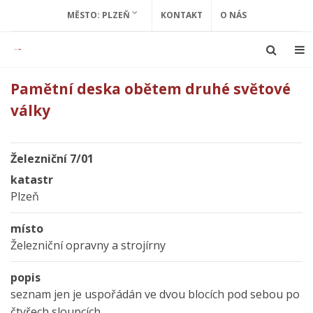
MĚSTO: PLZEŇ
KONTAKT
O NÁS
Pamětní deska obětem druhé světové
války
Železniční 7/01
katastr
Plzeň
místo
Železniční opravny a strojírny
popis
seznam jen je uspořádán ve dvou blocích pod sebou po
čtyřech sloupcích