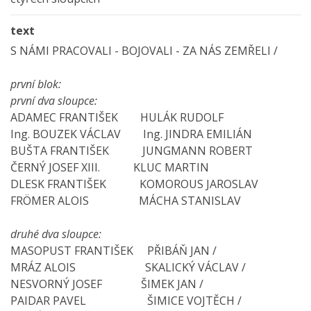
text
S NÁMI PRACOVALI - BOJOVALI - ZA NÁS ZEMŘELI /
první blok:
první dva sloupce:
ADAMEC FRANTIŠEK HULÁK RUDOLF
Ing. BOUZEK VÁCLAV Ing. JINDRA EMILIÁN
BUŠTA FRANTIŠEK JUNGMANN ROBERT
ČERNÝ JOSEF XIII. KLUC MARTIN
DLESK FRANTIŠEK KOMOROUS JAROSLAV
FRÖMER ALOIS MÁCHA STANISLAV
druhé dva sloupce:
MASOPUST FRANTIŠEK PŘIBÁŇ JAN /
MRÁZ ALOIS SKALICKÝ VÁCLAV /
NESVORNÝ JOSEF ŠIMEK JAN /
PAIDAR PAVEL ŠIMICE VOJTĚCH /