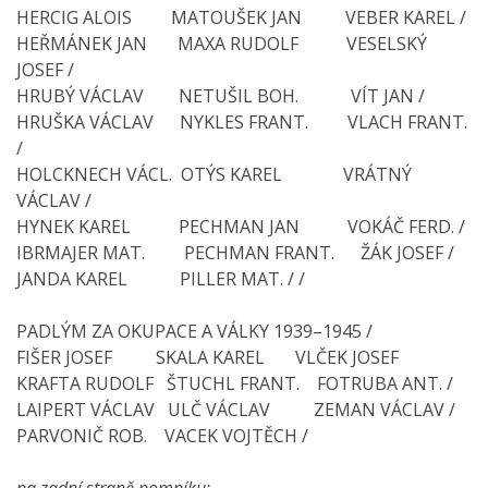
HERCIG ALOIS MATOUŠEK JAN VEBER KAREL /
HEŘMÁNEK JAN MAXA RUDOLF VESELSKÝ
JOSEF /
HRUBÝ VÁCLAV NETUŠIL BOH. VÍT JAN /
HRUŠKA VÁCLAV NYKLES FRANT. VLACH FRANT.
/
HOLCKNECH VÁCL. OTÝS KAREL VRÁTNÝ
VÁCLAV /
HYNEK KAREL PECHMAN JAN VOKÁČ FERD. /
IBRMAJER MAT. PECHMAN FRANT. ŽÁK JOSEF /
JANDA KAREL PILLER MAT. / /
PADLÝM ZA OKUPACE A VÁLKY 1939–1945 /
FIŠER JOSEF SKALA KAREL VLČEK JOSEF
KRAFTA RUDOLF ŠTUCHL FRANT. FOTRUBA ANT. /
LAIPERT VÁCLAV ULČ VÁCLAV ZEMAN VÁCLAV /
PARVONIČ ROB. VACEK VOJTĚCH /