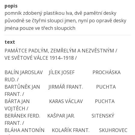
popis
pomník zdobený plastikou lva, dvě pamětní desky
původně se čtyřmi sloupci jmen, nyní po opravě desky
jména pouze ve třech sloupcích
text
PAMÁTCE PADLÝM, ZEMŘELÝM A NEZVĚSTNÝM /
VE SVĚTOVÉ VÁLCE 1914–1918 /
BALÍN JAROSLAV JÍLEK JOSEF PROCHÁSKA
RUD. /
BARTŮNĚK JAN JIRMÁŘ FRANT. PUCHTA
FRANT. /
BÁRTA JAN KARAS VÁCLAV PUCHTA
VOJTĚCH /
BERÁNEK FERD. KAŠPAR JAR. SITENSKÝ
FRANT. /
BLÁHA ANTONÍN KOLAŘÍK FRANT. SKUHROVEC