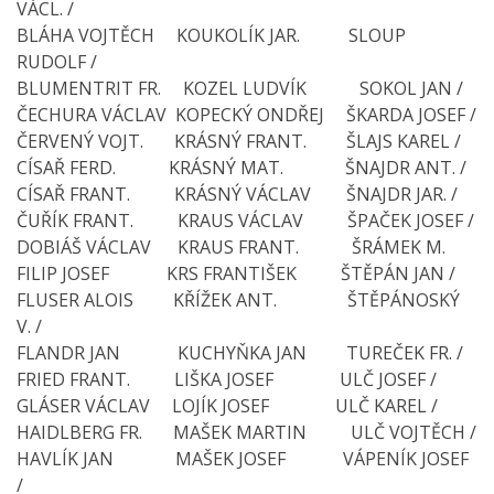
VÁCL. /
BLÁHA VOJTĚCH KOUKOLÍK JAR. SLOUP
RUDOLF /
BLUMENTRIT FR. KOZEL LUDVÍK SOKOL JAN /
ČECHURA VÁCLAV KOPECKÝ ONDŘEJ ŠKARDA JOSEF /
ČERVENÝ VOJT. KRÁSNÝ FRANT. ŠLAJS KAREL /
CÍSAŘ FERD. KRÁSNÝ MAT. ŠNAJDR ANT. /
CÍSAŘ FRANT. KRÁSNÝ VÁCLAV ŠNAJDR JAR. /
ČUŘÍK FRANT. KRAUS VÁCLAV ŠPAČEK JOSEF /
DOBIÁŠ VÁCLAV KRAUS FRANT. ŠRÁMEK M.
FILIP JOSEF KRS FRANTIŠEK ŠTĚPÁN JAN /
FLUSER ALOIS KŘÍŽEK ANT. ŠTĚPÁNOSKÝ
V. /
FLANDR JAN KUCHYŇKA JAN TUREČEK FR. /
FRIED FRANT. LIŠKA JOSEF ULČ JOSEF /
GLÁSER VÁCLAV LOJÍK JOSEF ULČ KAREL /
HAIDLBERG FR. MAŠEK MARTIN ULČ VOJTĚCH /
HAVLÍK JAN MAŠEK JOSEF VÁPENÍK JOSEF
/