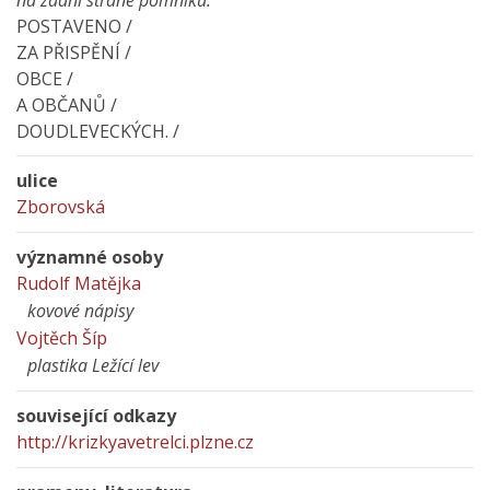
na zadní straně pomníku:
POSTAVENO /
ZA PŘISPĚNÍ /
OBCE /
A OBČANŮ /
DOUDLEVECKÝCH. /
ulice
Zborovská
významné osoby
Rudolf Matějka
kovové nápisy
Vojtěch Šíp
plastika Ležící lev
související odkazy
http://krizkyavetrelci.plzne.cz