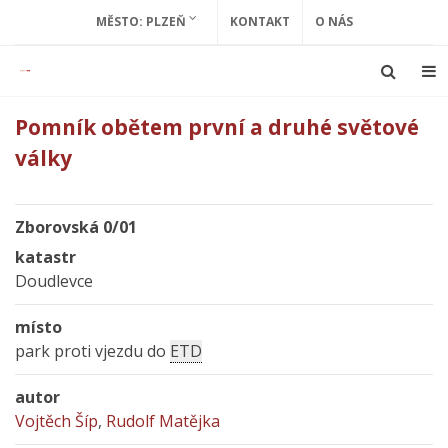
MĚSTO: PLZEŇ
KONTAKT
O NÁS
Pomník obětem první a druhé světové
války
Zborovská 0/01
katastr
Doudlevce
místo
park proti vjezdu do
ETD
autor
Vojtěch Šíp
,
Rudolf Matějka