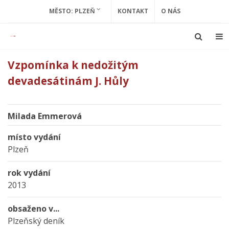
MĚSTO: PLZEŇ
KONTAKT
O NÁS
Vzpomínka k nedožitým
devadesátinám J. Hůly
Milada Emmerová
místo vydání
Plzeň
rok vydání
2013
obsaženo v...
Plzeňský deník