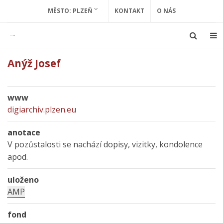
MĚSTO: PLZEŇ
KONTAKT
O NÁS
Anýž Josef
www
digiarchiv.plzen.eu
anotace
V pozůstalosti se nachází dopisy, vizitky, kondolence
apod.
uloženo
AMP
fond