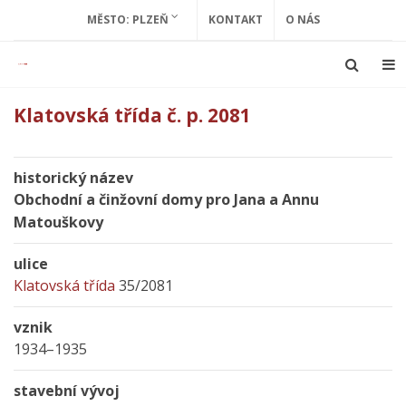
MĚSTO: PLZEŇ
KONTAKT
O NÁS
Klatovská třída č. p. 2081
historický název
Obchodní a činžovní domy pro Jana a Annu
Matouškovy
ulice
Klatovská třída
35/2081
vznik
1934–1935
stavební vývoj