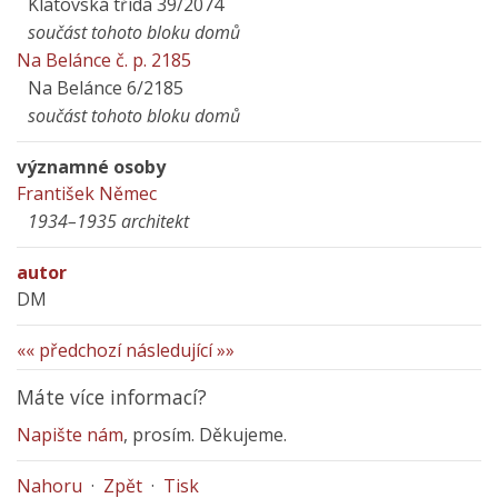
Klatovská třída 39/2074
součást tohoto bloku domů
Na Belánce č. p. 2185
Na Belánce 6/2185
součást tohoto bloku domů
významné osoby
František Němec
1934–1935 architekt
autor
DM
«« předchozí
následující »»
Máte více informací?
Napište nám
, prosím. Děkujeme.
Nahoru
·
Zpět
·
Tisk