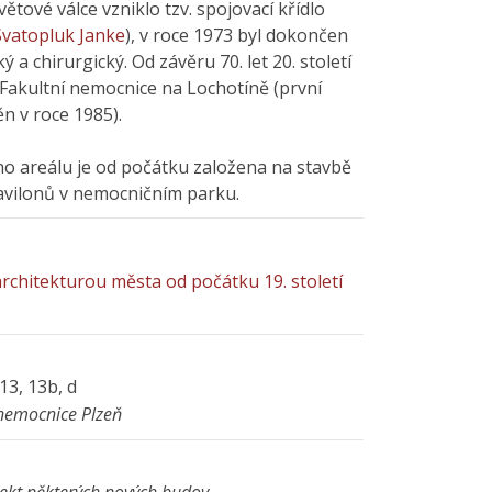
ětové válce vzniklo tzv. spojovací křídlo
Svatopluk Janke
), v roce 1973 byl dokončen
ý a chirurgický. Od závěru 70. let 20. století
 Fakultní nemocnice na Lochotíně (první
n v roce 1985).
o areálu je od počátku založena na stavbě
avilonů v nemocničním parku.
architekturou města od počátku 19. století
13, 13b, d
 nemocnice Plzeň