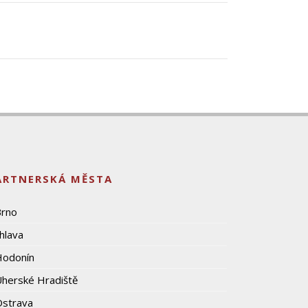
ARTNERSKÁ MĚSTA
Brno
ihlava
Hodonín
herské Hradiště
strava