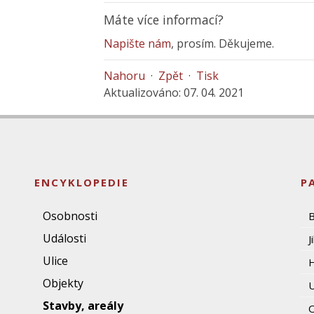
Máte více informací?
Napište nám
, prosím. Děkujeme.
Nahoru
·
Zpět
·
Tisk
Aktualizováno: 07. 04. 2021
ENCYKLOPEDIE
P
Osobnosti
Události
J
Ulice
Objekty
U
Stavby, areály
O