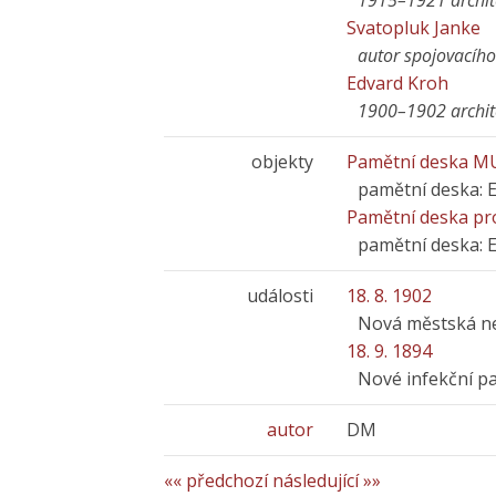
1915–1921 archit
Svatopluk Janke
autor spojovacího
Edvard Kroh
1900–1902 archit
objekty
Pamětní deska MU
pamětní deska: 
Pamětní deska pr
pamětní deska: 
události
18. 8. 1902
Nová městská n
18. 9. 1894
Nové infekční pa
autor
DM
«« předchozí
následující »»