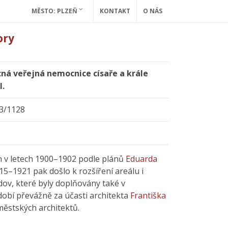
MĚSTO: PLZEŇ
KONTAKT
O NÁS
ory
ná veřejná nemocnice císaře a krále
I.
3/1128
n v letech 1900–1902 podle plánů
Eduarda
915–1921 pak došlo k rozšíření areálu i
ov, které byly doplňovány také v
obí převážně za účasti architekta
Františka
městských architektů.