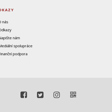
DKAZY
O nás
Odkazy
Napište nám
Mediální spolupráce
Finanční podpora