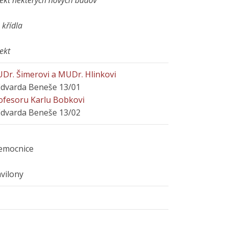
ekt některých nových budov
 křídla
ekt
Dr. Šimerovi a MUDr. Hlinkovi
Edvarda Beneše 13/01
ofesoru Karlu Bobkovi
Edvarda Beneše 13/02
emocnice
vilony