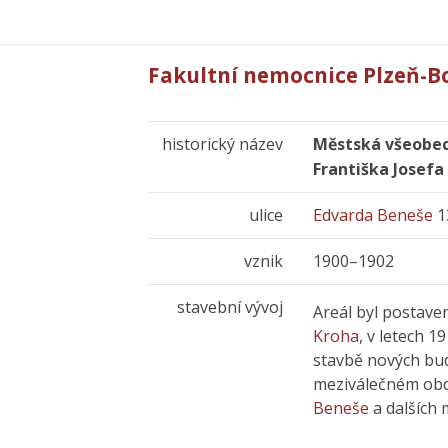
Fakultní nemocnice Plzeň-B
historický název
Městská všeobec
Františka Josefa 
ulice
Edvarda Beneše
1
vznik
1900–1902
stavební vývoj
Areál byl postave
Kroha
, v letech 1
stavbě nových bud
meziválečném obd
Beneše
a dalších 