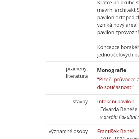
Krátce po druhé sv
(navrhl architekt
pavilon ortopedick
vzniká nový areál
pavilon zprovozně
Koncepce borskéh
jednoúčelových p
prameny,
Monografie
literatura
"Plzeň: průvodce 
do současnosti"
stavby
Infekční pavilon
Edvarda Beneše 
v areálu Fakultní
významné osoby
František Beneš