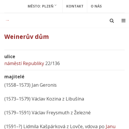
MĚSTO: PLZEŇ
KONTAKT
O NÁS
Weinerův dům
ulice
náměstí Republiky
22/136
majitelé
(1558–1573) Jan Geronis
(1573–1579) Václav Kozina z Libušína
(1579–1591) Václav Freysmuth z Železné
(1591–?) Lidmila Kašpárková z Lovče, vdova po
Janu