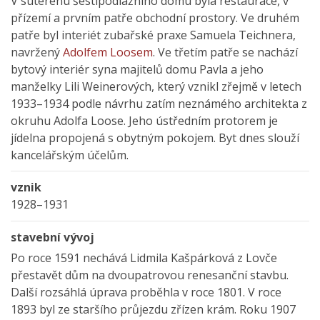
V suterénu šestipodlažního domu byla restaurace, v
přízemí a prvním patře obchodní prostory. Ve druhém
patře byl interiét zubařské praxe Samuela Teichnera,
navržený
Adolfem Loosem
. Ve třetím patře se nachází
bytový interiér syna majitelů domu Pavla a jeho
manželky Lili Weinerových, který vznikl zřejmě v letech
1933–1934 podle návrhu zatím neznámého architekta z
okruhu Adolfa Loose. Jeho ústředním protorem je
jídelna propojená s obytným pokojem. Byt dnes slouží
kancelářským účelům.
vznik
1928–1931
stavební vývoj
Po roce 1591 nechává Lidmila Kašpárková z Lovče
přestavět dům na dvoupatrovou renesanční stavbu.
Další rozsáhlá úprava proběhla v roce 1801. V roce
1893 byl ze staršího průjezdu zřízen krám. Roku 1907