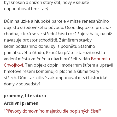
byl snesen a snížen starý štít, nový v siluetě
napodoboval ten starý.
Dům na úzké a hluboké parcele v místě renesančního
objektu středověkého původu. Osou dispozice prochází
chodba, která se ve střední části rozšiřuje v halu, na niž
navazuje prostor schodiště. Záměrem stavby
sedmipodlažního domu byl z podnětu Státního
památkového úřadu, Kroužku přátel starožitností a
vedení města změněn a návrh průčelí zadán
Bohumilu
Chvojkovi
. Ten objekt doplnil moderním štítem a upravil
hmotové řešení kombinující ploché a šikmé tvary
střech. Dům tak citlivě zakomponoval mezi historické
domy v sousedství.
prameny, literatura
Archivní pramen
"Převody domovního majetku dle popisných čísel"