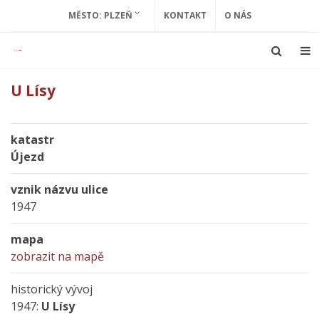
MĚSTO: PLZEŇ
KONTAKT
O NÁS
U Lísy
katastr
Újezd
vznik názvu ulice
1947
mapa
zobrazit na mapě
historický vývoj
1947:
U Lísy