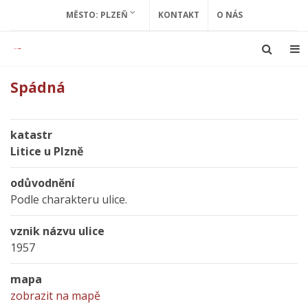
MĚSTO: PLZEŇ
KONTAKT
O NÁS
Spádná
katastr
Litice u Plzně
odůvodnění
Podle charakteru ulice.
vznik názvu ulice
1957
mapa
zobrazit na mapě