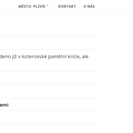
MĚSTO: PLZEŇ
KONTAKT
O NÁS
deno již v koterovské pamětní knize, ale
pami