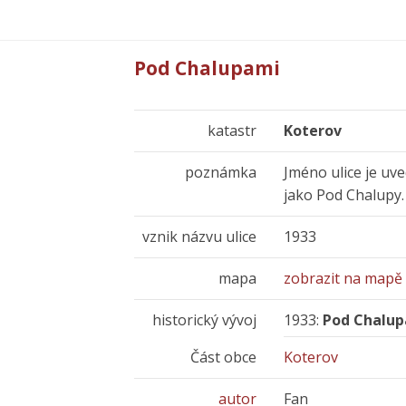
Pod Chalupami
katastr
Koterov
poznámka
Jméno ulice je uve
jako Pod Chalupy.
vznik názvu ulice
1933
mapa
zobrazit na mapě
historický vývoj
1933:
Pod Chalu
Část obce
Koterov
autor
Fan