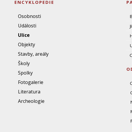
ENCYKLOPEDIE
P
Osobnosti
Události
J
Ulice
Objekty
U
Stavby, areály
O
Školy
O
Spolky
Fotogalerie
Literatura
Archeologie