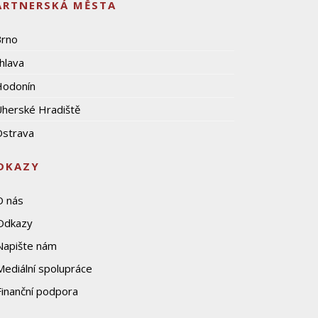
ARTNERSKÁ MĚSTA
Brno
ihlava
Hodonín
herské Hradiště
strava
DKAZY
O nás
Odkazy
Napište nám
Mediální spolupráce
Finanční podpora