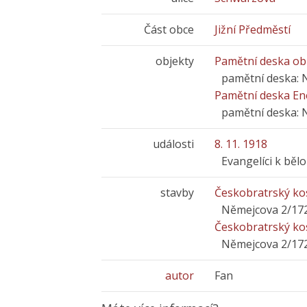
Část obce
Jižní Předměstí
objekty
Pamětní deska obě
pamětní deska: 
Pamětní deska En
pamětní deska: 
události
8. 11. 1918
Evangelíci k bě
stavby
Českobratrský kos
Němejcova 2/17
Českobratrský kos
Němejcova 2/17
autor
Fan