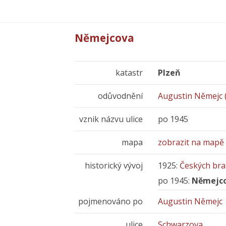
Němejcova
katastr
Plzeň
odůvodnění
Augustin Němejc 
vznik názvu ulice
po 1945
mapa
zobrazit na mapě
historický vývoj
1925:
Českých bra
po 1945:
Němejc
pojmenováno po
Augustin Němejc
ulice
Schwarzova