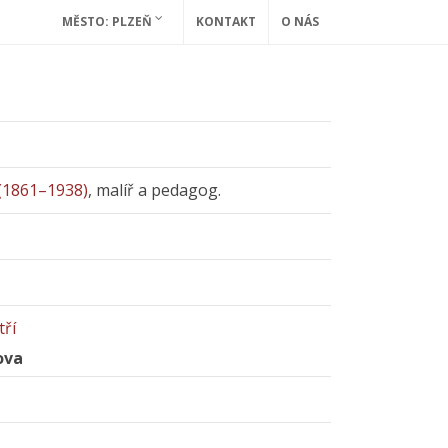
MĚSTO: PLZEŇ
KONTAKT
O NÁS
(1861–1938)
, malíř a pedagog.
tří
ova