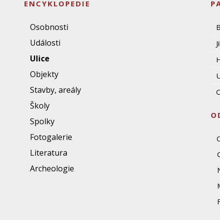
ENCYKLOPEDIE
P
Osobnosti
Události
J
Ulice
Objekty
U
Stavby, areály
O
Školy
O
Spolky
Fotogalerie
Literatura
Archeologie