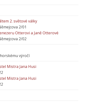
tem 2. světové války
Němejcova 2/01
enezeru Otterovi a Janě Otterové
Němejcova 2/02
lohorskému výročí
tel Mistra Jana Husi
22
tel Mistra Jana Husi
22