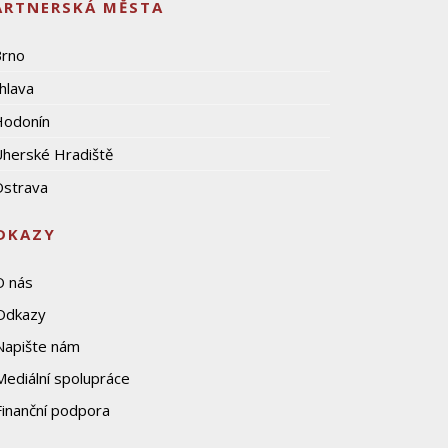
ARTNERSKÁ MĚSTA
Brno
ihlava
Hodonín
herské Hradiště
strava
DKAZY
O nás
Odkazy
Napište nám
Mediální spolupráce
Finanční podpora