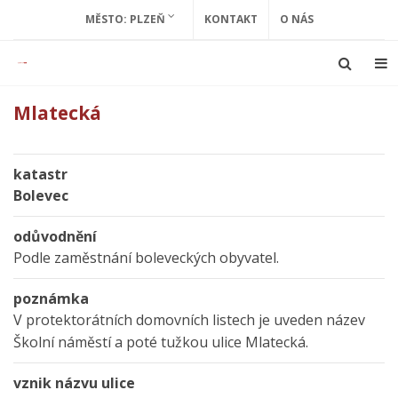
MĚSTO: PLZEŇ
KONTAKT
O NÁS
Mlatecká
katastr
Bolevec
odůvodnění
Podle zaměstnání boleveckých obyvatel.
poznámka
V protektorátních domovních listech je uveden název
Školní náměstí a poté tužkou ulice Mlatecká.
vznik názvu ulice