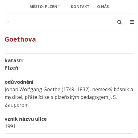
MĚSTO: PLZEŇ
KONTAKT
O NÁS
Goethova
katastr
Plzeň
odůvodnění
Johan Wolfgang Goethe (1749–1832), německý básník a
myslitel, přátelící se s plzeňským pedagogem J. S.
Zauperem.
vznik názvu ulice
1991