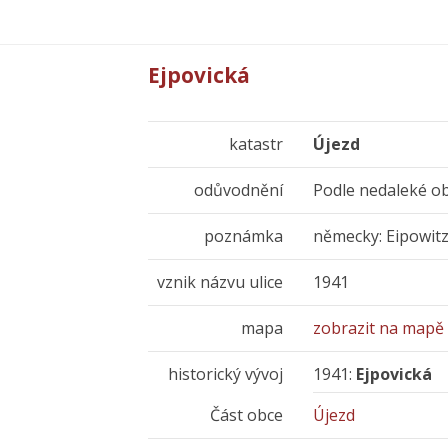
Ejpovická
katastr
Újezd
odůvodnění
Podle nedaleké ob
poznámka
německy: Eipowit
vznik názvu ulice
1941
mapa
zobrazit na mapě
historický vývoj
1941:
Ejpovická
Část obce
Újezd