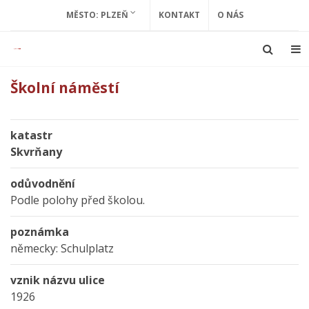
MĚSTO: PLZEŇ
KONTAKT
O NÁS
Školní náměstí
katastr
Skvrňany
odůvodnění
Podle polohy před školou.
poznámka
německy: Schulplatz
vznik názvu ulice
1926