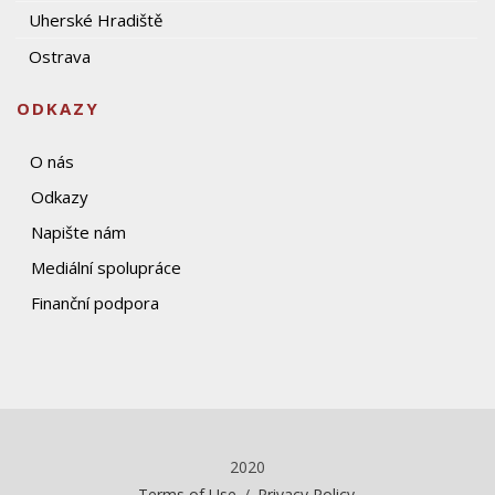
Uherské Hradiště
Ostrava
ODKAZY
O nás
Odkazy
Napište nám
Mediální spolupráce
Finanční podpora
2020
Terms of Use
/
Privacy Policy