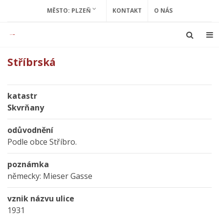
MĚSTO: PLZEŇ
KONTAKT
O NÁS
Stříbrská
katastr
Skvrňany
odůvodnění
Podle obce Stříbro.
poznámka
německy: Mieser Gasse
vznik názvu ulice
1931