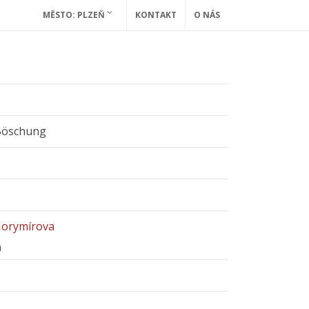
MĚSTO: PLZEŇ
KONTAKT
O NÁS
 Böschung
Horymírova
h