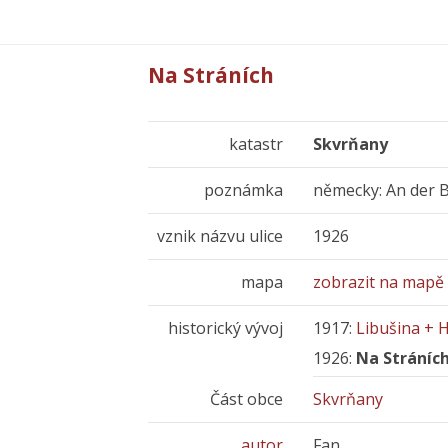
Na Stráních
katastr
Skvrňany
poznámka
německy: An der
vznik názvu ulice
1926
mapa
zobrazit na mapě
historický vývoj
1917:
Libušina + 
1926:
Na Stráníc
Část obce
Skvrňany
autor
Fan