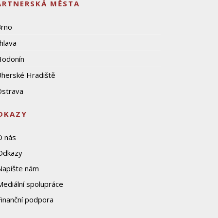
ARTNERSKÁ MĚSTA
Brno
ihlava
Hodonín
herské Hradiště
strava
DKAZY
O nás
Odkazy
Napište nám
Mediální spolupráce
Finanční podpora