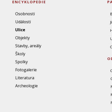
ENCYKLOPEDIE
P
Osobnosti
Události
J
Ulice
Objekty
U
Stavby, areály
O
Školy
O
Spolky
Fotogalerie
Literatura
Archeologie