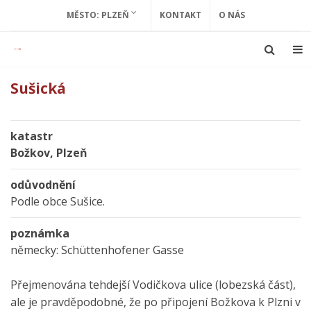
MĚSTO: PLZEŇ
KONTAKT
O NÁS
Sušická
katastr
Božkov, Plzeň
odůvodnění
Podle obce Sušice.
poznámka
německy: Schüttenhofener Gasse
Přejmenována tehdejší Vodičkova ulice (lobezská část),
ale je pravděpodobné, že po připojení Božkova k Plzni v