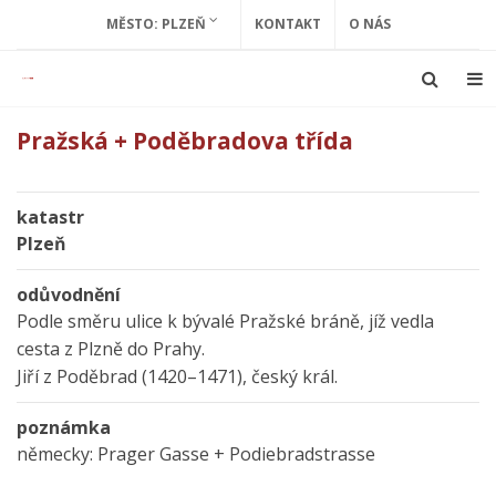
MĚSTO: PLZEŇ
KONTAKT
O NÁS
Pražská + Poděbradova třída
katastr
Plzeň
odůvodnění
Podle směru ulice k bývalé Pražské bráně, jíž vedla
cesta z Plzně do Prahy.
Jiří z Poděbrad (1420–1471), český král.
poznámka
německy: Prager Gasse + Podiebradstrasse