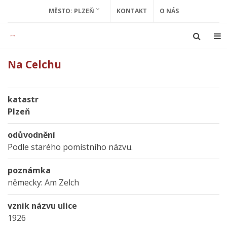
MĚSTO: PLZEŇ
KONTAKT
O NÁS
Na Celchu
katastr
Plzeň
odůvodnění
Podle starého pomístního názvu.
poznámka
německy: Am Zelch
vznik názvu ulice
1926