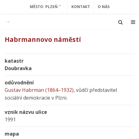
MĚSTO: PLZEŇ
KONTAKT
O NÁS
Habrmannovo náměstí
katastr
Doubravka
odůvodnění
Gustav Habrman (1864–1932)
, vůdčí představitel
sociální demokracie v Plzni.
vznik názvu ulice
1991
mapa