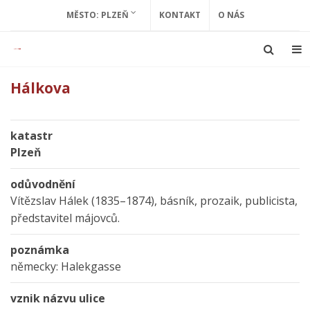
MĚSTO: PLZEŇ
KONTAKT
O NÁS
Hálkova
katastr
Plzeň
odůvodnění
Vítězslav Hálek (1835–1874), básník, prozaik, publicista,
představitel májovců.
poznámka
německy: Halekgasse
vznik názvu ulice