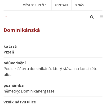
MĚSTO: PLZEŇ
KONTAKT
O NÁS
Dominikánská
katastr
Plzeň
odůvodnění
Podle kláštera dominikánů, který stával na konci této
ulice.
poznámka
německy: Dominikanergasse
vznik názvu ulice