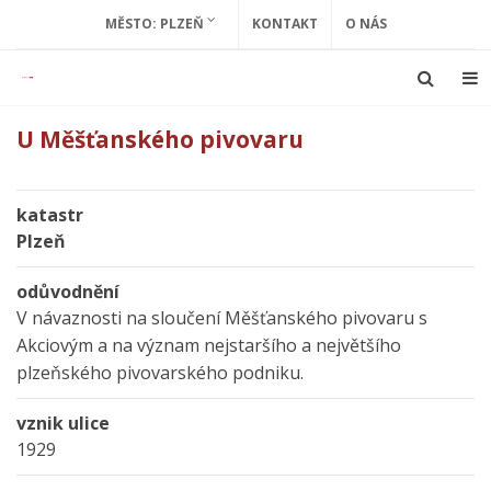
MĚSTO: PLZEŇ
KONTAKT
O NÁS
U Měšťanského pivovaru
katastr
Plzeň
odůvodnění
V návaznosti na sloučení Měšťanského pivovaru s
Akciovým a na význam nejstaršího a největšího
plzeňského pivovarského podniku.
vznik ulice
1929