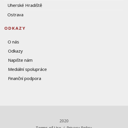
Uherské Hradiště
Ostrava
ODKAZY
O nás
Odkazy
Napište nám
Mediální spolupráce
Finanční podpora
2020
Terms of Use
/
Privacy Policy