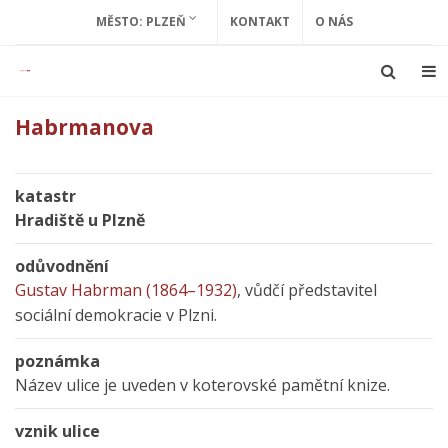
MĚSTO: PLZEŇ
KONTAKT
O NÁS
Habrmanova
katastr
Hradiště u Plzně
odůvodnění
Gustav Habrman (1864–1932)
, vůdčí představitel
sociální demokracie v Plzni.
poznámka
Název ulice je uveden v koterovské pamětní knize.
vznik ulice