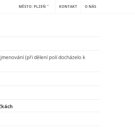
MĚSTO: PLZEŇ
KONTAKT
O NÁS
jmenování (při dělení polí docházelo k
čkách