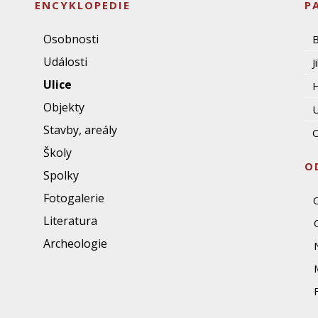
ENCYKLOPEDIE
P
Osobnosti
Události
J
Ulice
Objekty
U
Stavby, areály
O
Školy
O
Spolky
Fotogalerie
Literatura
Archeologie