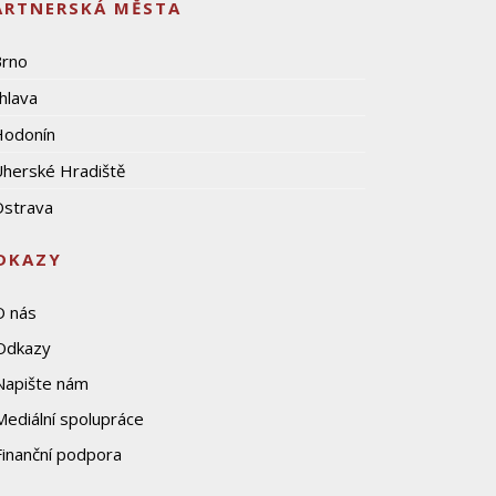
ARTNERSKÁ MĚSTA
Brno
ihlava
Hodonín
herské Hradiště
strava
DKAZY
O nás
Odkazy
Napište nám
Mediální spolupráce
Finanční podpora