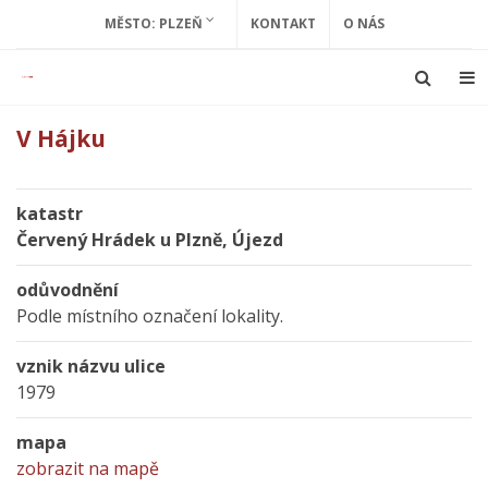
MĚSTO: PLZEŇ
KONTAKT
O NÁS
V Hájku
katastr
Červený Hrádek u Plzně, Újezd
odůvodnění
Podle místního označení lokality.
vznik názvu ulice
1979
mapa
zobrazit na mapě