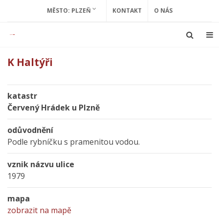
MĚSTO: PLZEŇ
KONTAKT
O NÁS
K Haltýři
katastr
Červený Hrádek u Plzně
odůvodnění
Podle rybníčku s pramenitou vodou.
vznik názvu ulice
1979
mapa
zobrazit na mapě