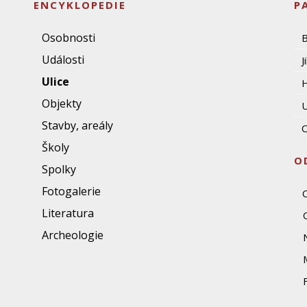
ENCYKLOPEDIE
P
Osobnosti
Události
J
Ulice
Objekty
U
Stavby, areály
O
Školy
O
Spolky
Fotogalerie
Literatura
Archeologie