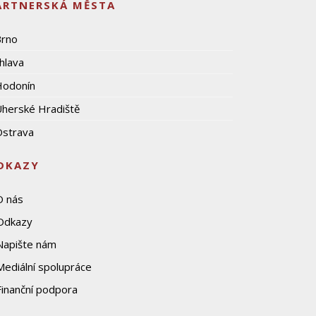
ARTNERSKÁ MĚSTA
Brno
ihlava
Hodonín
herské Hradiště
strava
DKAZY
O nás
Odkazy
Napište nám
Mediální spolupráce
Finanční podpora