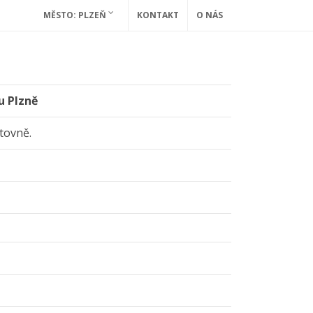
MĚSTO: PLZEŇ
KONTAKT
O NÁS
u Plzně
tovně.