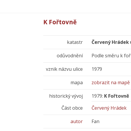
K Fořtovně
katastr
Červený Hrádek 
odůvodnění
Podle směru k foř
vznik názvu ulice
1979
mapa
zobrazit na mapě
historický vývoj
1979:
K Fořtovně
Část obce
Červený Hrádek
autor
Fan