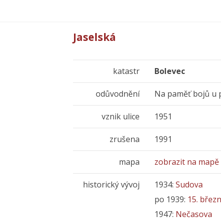
Jaselská
katastr
Bolevec
odůvodnění
Na paměť bojů u p
vznik ulice
1951
zrušena
1991
mapa
zobrazit na mapě
historický vývoj
1934:
Sudova
po 1939:
15. břez
1947:
Nečasova