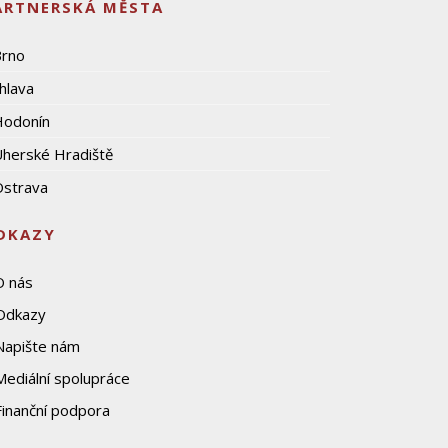
ARTNERSKÁ MĚSTA
Brno
ihlava
Hodonín
herské Hradiště
strava
DKAZY
O nás
Odkazy
Napište nám
Mediální spolupráce
Finanční podpora