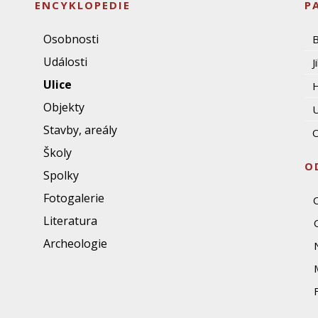
ENCYKLOPEDIE
P
Osobnosti
Události
J
Ulice
Objekty
U
Stavby, areály
O
Školy
O
Spolky
Fotogalerie
Literatura
Archeologie