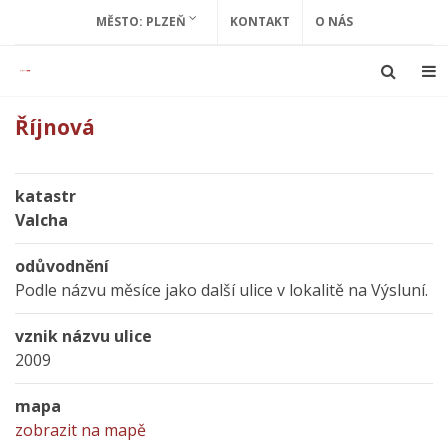
MĚSTO: PLZEŇ
KONTAKT
O NÁS
Říjnová
katastr
Valcha
odůvodnění
Podle názvu měsíce jako další ulice v lokalitě na Výsluní.
vznik názvu ulice
2009
mapa
zobrazit na mapě