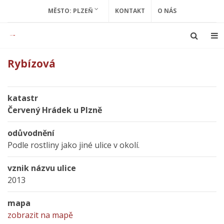
MĚSTO: PLZEŇ
KONTAKT
O NÁS
Rybízová
katastr
Červený Hrádek u Plzně
odůvodnění
Podle rostliny jako jiné ulice v okolí.
vznik názvu ulice
2013
mapa
zobrazit na mapě