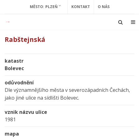
MĚSTO: PLZEŇ
KONTAKT
O NÁS
Rabštejnská
katastr
Bolevec
odůvodnění
Dle významnějšího města v severozápadních Čechách,
jako jiné ulice na sídlišti Bolevec.
vznik názvu ulice
1981
mapa