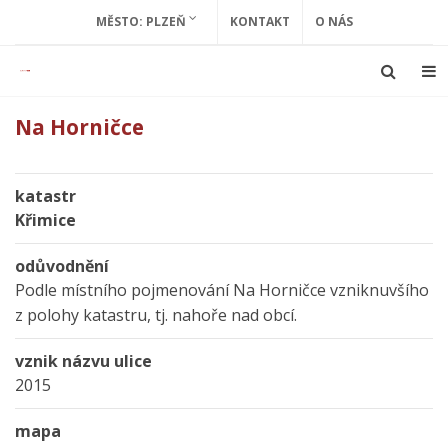
MĚSTO: PLZEŇ
KONTAKT
O NÁS
Na Horničce
katastr
Křimice
odůvodnění
Podle místního pojmenování Na Horničce vzniknuvšího
z polohy katastru, tj. nahoře nad obcí.
vznik názvu ulice
2015
mapa