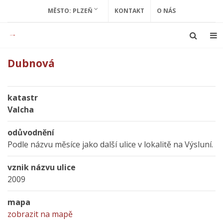
MĚSTO: PLZEŇ
KONTAKT
O NÁS
Dubnová
katastr
Valcha
odůvodnění
Podle názvu měsíce jako další ulice v lokalitě na Výsluní.
vznik názvu ulice
2009
mapa
zobrazit na mapě