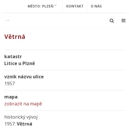
MĚSTO: PLZEŇ
KONTAKT
O NÁS
Větrná
katastr
Litice u Plzně
vznik názvu ulice
1957
mapa
zobrazit na mapě
historický vývoj
1957:
Větrná