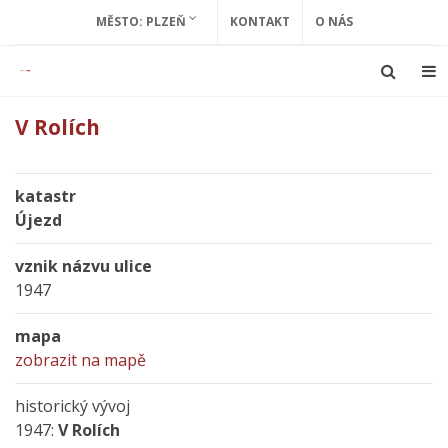
MĚSTO: PLZEŇ
KONTAKT
O NÁS
V Rolích
katastr
Újezd
vznik názvu ulice
1947
mapa
zobrazit na mapě
historický vývoj
1947:
V Rolích