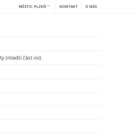
MĚSTO: PLZEŇ
KONTAKT
O NÁS
y (mladší část vsi).