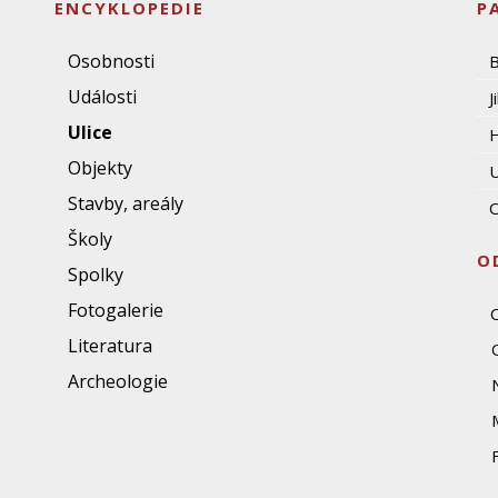
ENCYKLOPEDIE
P
Osobnosti
Události
J
Ulice
Objekty
U
Stavby, areály
O
Školy
O
Spolky
Fotogalerie
Literatura
Archeologie