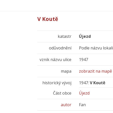
V Koutě
katastr
Újezd
odůvodnění
Podle názvu lokalit
vznik názvu ulice
1947
mapa
zobrazit na mapě
historický vývoj
1947:
V Koutě
Část obce
Újezd
autor
Fan