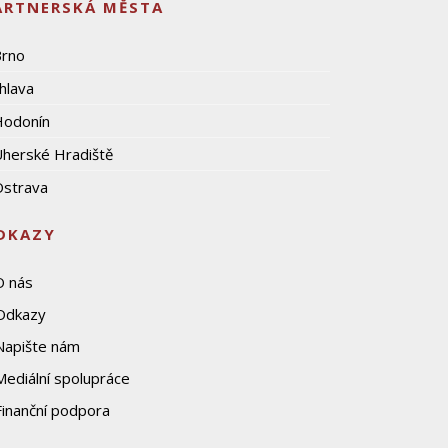
ARTNERSKÁ MĚSTA
Brno
ihlava
Hodonín
herské Hradiště
strava
DKAZY
O nás
Odkazy
Napište nám
Mediální spolupráce
Finanční podpora