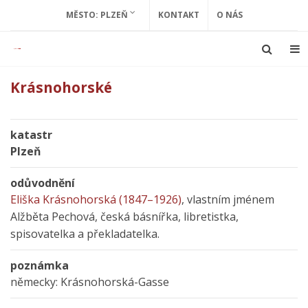
MĚSTO: PLZEŇ
KONTAKT
O NÁS
Krásnohorské
katastr
Plzeň
odůvodnění
Eliška Krásnohorská (1847–1926)
, vlastním jménem
Alžběta Pechová, česká básnířka, libretistka,
spisovatelka a překladatelka.
poznámka
německy: Krásnohorská-Gasse