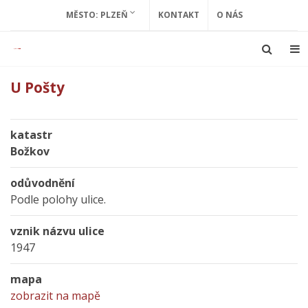
MĚSTO: PLZEŇ
KONTAKT
O NÁS
U Pošty
katastr
Božkov
odůvodnění
Podle polohy ulice.
vznik názvu ulice
1947
mapa
zobrazit na mapě