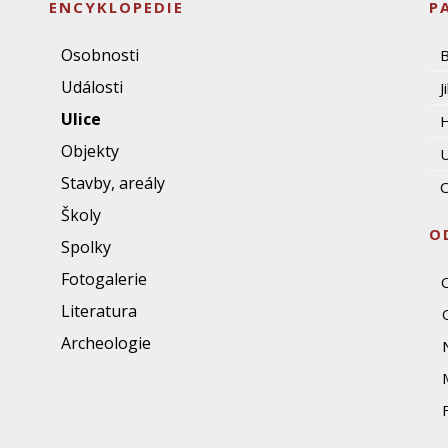
ENCYKLOPEDIE
P
Osobnosti
Události
J
Ulice
Objekty
U
Stavby, areály
O
Školy
O
Spolky
Fotogalerie
Literatura
Archeologie