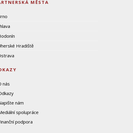
ARTNERSKÁ MĚSTA
Brno
ihlava
Hodonín
herské Hradiště
strava
DKAZY
O nás
Odkazy
Napište nám
Mediální spolupráce
Finanční podpora