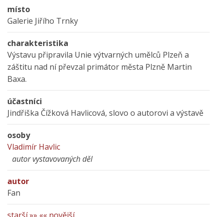
místo
Galerie Jiřího Trnky
charakteristika
Výstavu připravila Unie výtvarných umělců Plzeň a
záštitu nad ní převzal primátor města Plzně Martin
Baxa.
účastníci
Jindřiška Čížková Havlicová, slovo o autorovi a výstavě
osoby
Vladimír Havlic
autor vystavovaných děl
autor
Fan
starší »»
«« novější