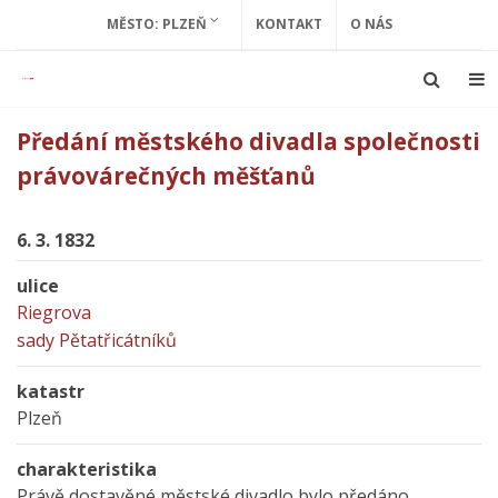
MĚSTO: PLZEŇ
KONTAKT
O NÁS
Předání městského divadla společnosti
právovárečných měšťanů
6. 3. 1832
ulice
Riegrova
sady Pětatřicátníků
katastr
Plzeň
charakteristika
Právě dostavěné městské divadlo bylo předáno