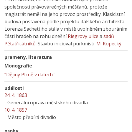
společnosti právovárečných měšťanů, protože
magistrát neměl na jeho provoz prostředky. Klasicistní
budova postavená podle projektu italského architekta
Lorenza Sachettiho stála v místě uvolněném zbouráním
části hradeb na rohu dnešní
Riegrovy ulice
a
sadů
Pětatřicátníků
. Stavbu inicioval purkmistr
M. Kopecký
.
prameny, literatura
Monografie
"Dějiny Plzně v datech"
události
24. 4. 1863
Generální oprava městského divadla
10. 4. 1857
Město přebírá divadlo
osoby