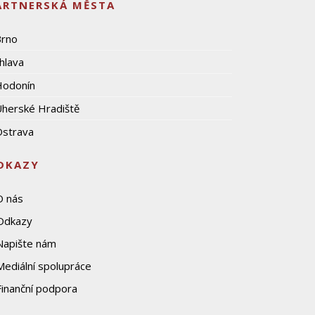
ARTNERSKÁ MĚSTA
Brno
ihlava
Hodonín
herské Hradiště
strava
DKAZY
O nás
Odkazy
Napište nám
Mediální spolupráce
Finanční podpora