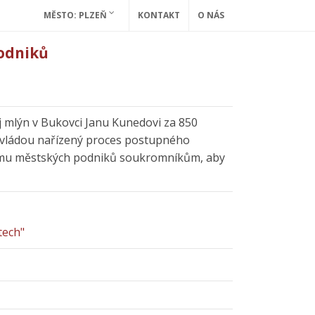
MĚSTO: PLZEŇ
KONTAKT
O NÁS
odniků
j mlýn v Bukovci Janu Kunedovi za 850
l vládou nařízený proces postupného
jmu městských podniků soukromníkům, aby
tech"