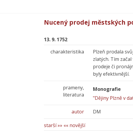
Nucený prodej městských p
13. 9. 1752
charakteristika
Plzeň prodala svů
zlatých. Tím zača
prodeje či proná
byly efektivnější.
prameny,
Monografie
literatura
"Dějiny Plzně v da
autor
DM
starší »»
«« novější