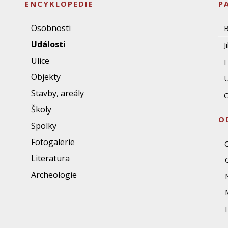
ENCYKLOPEDIE
P
Osobnosti
Události
J
Ulice
Objekty
U
Stavby, areály
O
Školy
O
Spolky
Fotogalerie
Literatura
Archeologie