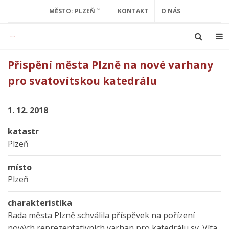
MĚSTO: PLZEŇ
KONTAKT
O NÁS
Přispění města Plzně na nové varhany
pro svatovítskou katedrálu
1. 12. 2018
katastr
Plzeň
místo
Plzeň
charakteristika
Rada města Plzně schválila příspěvek na pořízení
nových reprezentativních varhan pro katedrálu sv. Víta,