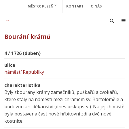
MĚSTO: PLZEŇ
KONTAKT
O NÁS
Bourání krámů
4 / 1726 (duben)
ulice
náměstí Republiky
charakteristika
Byly zbourány krámy zámečníků, puškařů a cvokařů,
které stály na náměstí mezi chrámem sv. Bartoloměje a
budovou arciděkanství (dnes biskupství). Na jejich místě
byla postavena část nové hřbitovní zdi a dvě nové
kostnice.