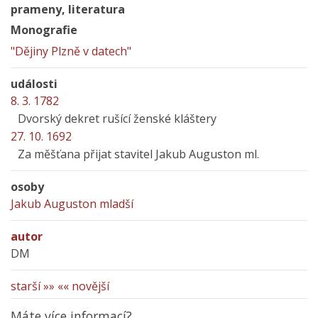
prameny, literatura
Monografie
"Dějiny Plzně v datech"
události
8. 3. 1782
Dvorský dekret rušící ženské kláštery
27. 10. 1692
Za měšťana přijat stavitel Jakub Auguston ml.
osoby
Jakub Auguston mladší
autor
DM
starší »»
«« novější
Máte více informací?