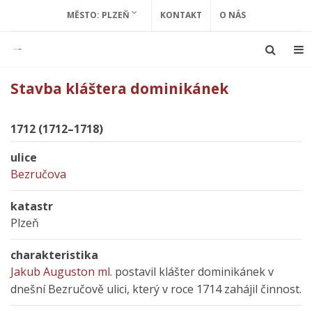
MĚSTO: PLZEŇ
KONTAKT
O NÁS
Stavba kláštera dominikánek
1712 (1712–1718)
ulice
Bezručova
katastr
Plzeň
charakteristika
Jakub Auguston ml.
postavil klášter dominikánek v
dnešní Bezručově ulici, který v roce 1714 zahájil činnost.