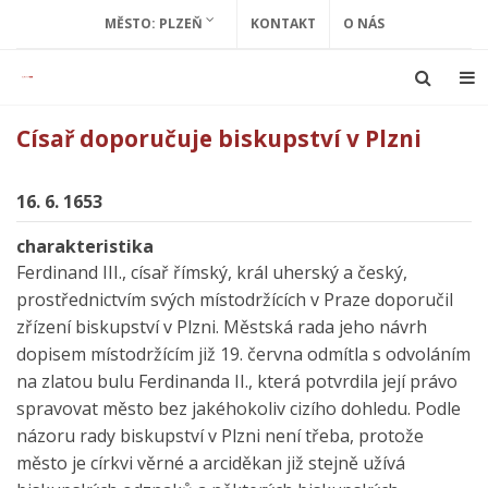
MĚSTO: PLZEŇ
KONTAKT
O NÁS
Císař doporučuje biskupství v Plzni
16. 6. 1653
charakteristika
Ferdinand III., císař římský, král uherský a český,
prostřednictvím svých místodržících v Praze doporučil
zřízení biskupství v Plzni. Městská rada jeho návrh
dopisem místodržícím již 19. června odmítla s odvoláním
na zlatou bulu Ferdinanda II., která potvrdila její právo
spravovat město bez jakéhokoliv cizího dohledu. Podle
názoru rady biskupství v Plzni není třeba, protože
město je církvi věrné a arciděkan již stejně užívá