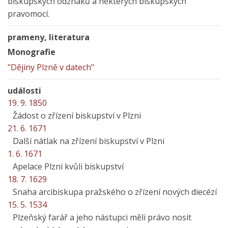
biskupských odznaků a některých biskupských
pravomocí.
prameny, literatura
Monografie
"Dějiny Plzně v datech"
události
19. 9. 1850
Žádost o zřízení biskupství v Plzni
21. 6. 1671
Další nátlak na zřízení biskupství v Plzni
1. 6. 1671
Apelace Plzni kvůli biskupství
18. 7. 1629
Snaha arcibiskupa pražského o zřízení nových diecézí
15. 5. 1534
Plzeňský farář a jeho nástupci měli právo nosit